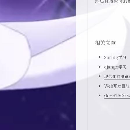
然后直接查询use
相关文章
Spring学习
django学习
现代化的浏览器可
Web开发目前的
Go+HTMX