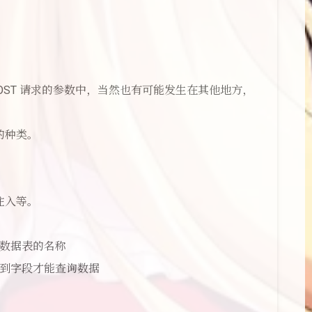
或 POST 请求的参数中，当然也有可能发生在其他地方，
的种类。
注入等。
数据表的名称
到字段才能查询数据