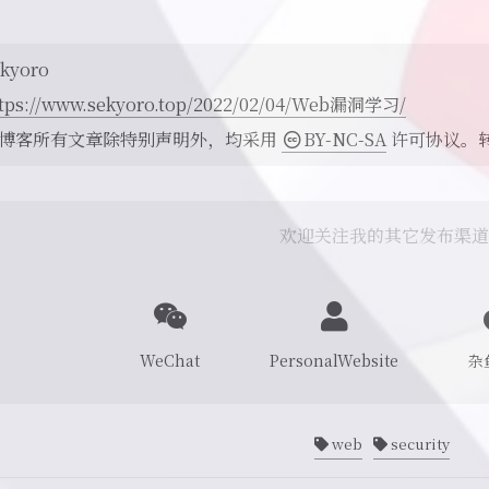
kyoro
ttps://www.sekyoro.top/2022/02/04/Web漏洞学习/
博客所有文章除特别声明外，均采用
BY-NC-SA
许可协议。
欢迎关注我的其它发布渠道
WeChat
PersonalWebsite
杂
web
security