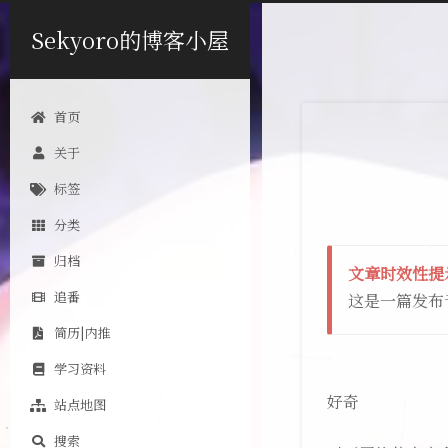
Sekyoro的博客小屋
首页
关于
标签
分类
归档
文章时效性提
追番
这是一篇发布
简历|内推
学习资料
好奇
站点地图
搜索