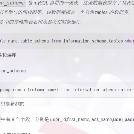
on_schema
是 mySQL 自带的一张表，这张数据表保存了 My
型与访问权限等。该数据库拥有一个名为 tables 的数据表，该表包含两个
MS 中的存储的表名和表名所在的数据库。
ble_name,table_schema 
from
 information_schema.tables 
whe
名和爆库
ion_schema
group_concat(column_name) 
from
 information_schema.column
,这里是猜测的.
有 8 个字段，分别是 user_id,first_name,last_name,
user
,
pas