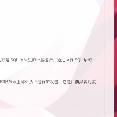
是 SQL 语法里的一些组合，通过执行 SQL 语句
数据库服务器上解析执行进行的攻击，它是目前黑客对数
为：