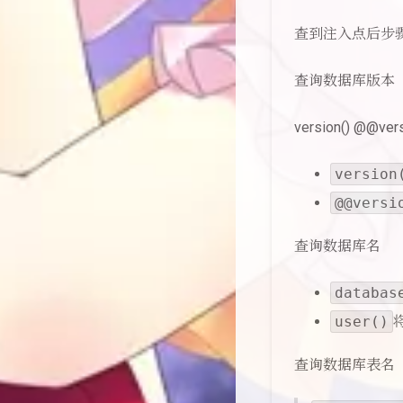
查到注入点后步骤
查询数据库版本
version() @@ver
version
@@versi
查询数据库名
databas
user()
查询数据库表名