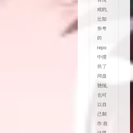
有现
成的,
比如
参考
的
repo
中提
供了
网盘
链接,
也可
以自
己制
作.我