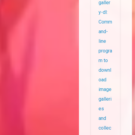
galler
y-dl:
Comm
and-
line
progra
m to
downl
oad
image
galleri
es
and
collec