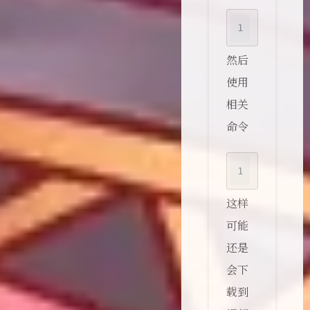
1
python3 -
然后
使用
相关
命令
1
gallery-d
这样
可能
还是
会下
载到