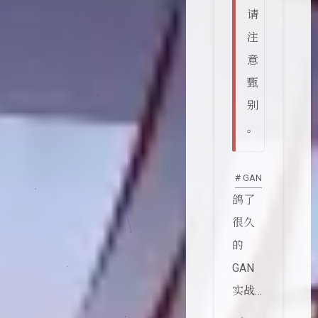
请
注
意
甄
别
。
# GAN
鸽了
很久
的
GAN
实战…