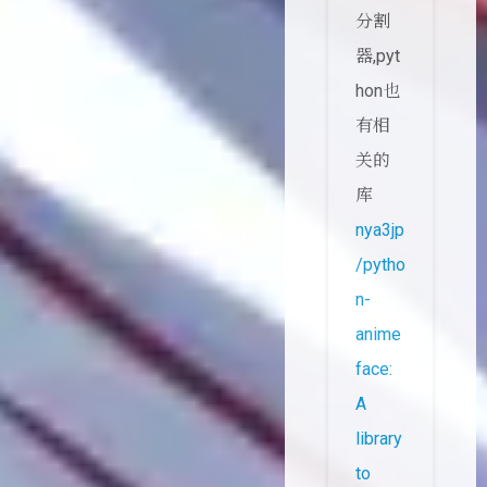
分割
器,pyt
hon也
有相
关的
库
nya3jp
/pytho
n-
anime
face:
A
library
to