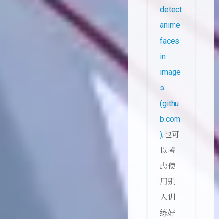
detect
anime
faces
in
image
s.
(githu
b.com
)
,也可
以考
虑使
用别
人训
练好