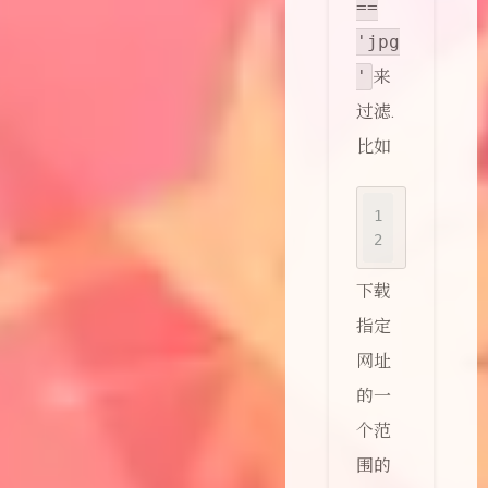
==
'jpg
'
来
过滤.
比如
1
gallery-d
2
posts?tag
下载
指定
网址
的一
个范
围的