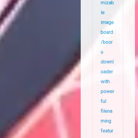
mizab
le
image
board
/boor
u
downl
oader
with
power
ful
filena
ming
featur