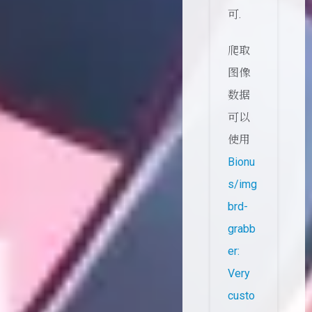
可.
爬取
图像
数据
可以
使用
Bionu
s/img
brd-
grabb
er:
Very
custo