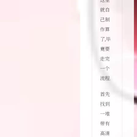
这里
就自
己制
作算
了,毕
竟要
走完
一个
流程.
首先
找到
一堆
带有
高清