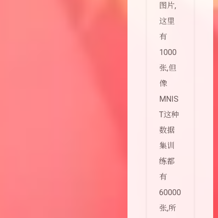
图片,
这里
有
1000
张,但
像
MNIS
T这种
数据
集训
练都
有
60000
张,所