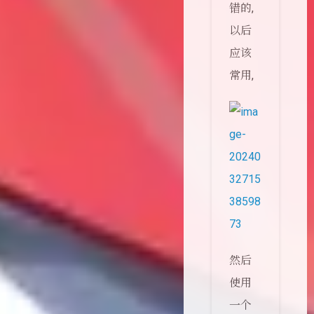
错的,
以后
应该
常用,
然后
使用
一个