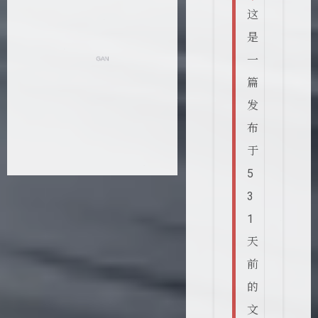
这
是
一
篇
发
布
于
5
3
1
天
前
的
文