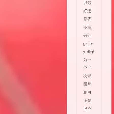
以最
好还
是弄
多点.
另外
galler
y-dl作
为一
个二
次元
图片
爬虫
还是
很不