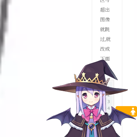
区与
超出
图像
就跳
过,就
改成
下面
这样
1
import
 c
2
import
 o
3
from
 tqd
4
5
6
def
dete
7
if
n
8