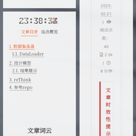
2025-
02-21
阅读次
文章目录
站点概览
数：
1.
数据集准备
40
1.1.
DataLoader
2.3k
2.
设计模型
2.1.
结果展示
8 分钟
3.
reThink
4.
参考repo
文
章
时
效
性
提
文章词云
示