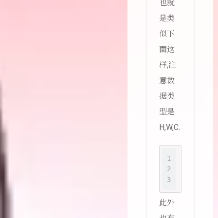
也就
是类
似下
面这
样,注
意数
据类
型是
H,W,C.
1
for
 (x, y
2
# 
3
       im
此外