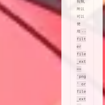
视频,
所以
可以
使
用
--
filt
er
file
_ext
==
'png
' or
file
_ext