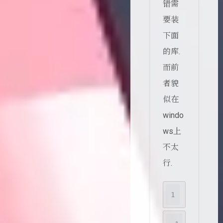
错需
要装
下面
的库.
而前
者貌
似在
windo
ws上
不太
行.
1
pip insta