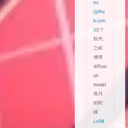
es.
(githu
b.com
)
这个
软件,
之前
使用
diffusi
on
model
炼丹
的时
候
LoRA