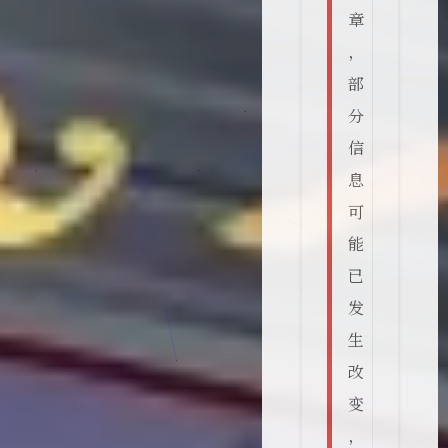
章
，
部
分
信
息
可
能
已
发
生
改
变
，