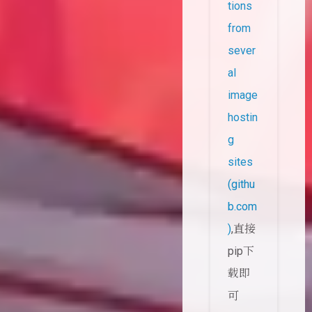
tions
from
sever
al
image
hostin
g
sites
(githu
b.com
)
,直接
pip下
载即
可