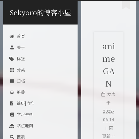
Sekyoro的博客小屋
首页
ani
关于
me
标签
GA
分类
N
归档
追番
发表
简历|内推
于
2022-
学习资料
06-14
站点地图
搜索
更新于