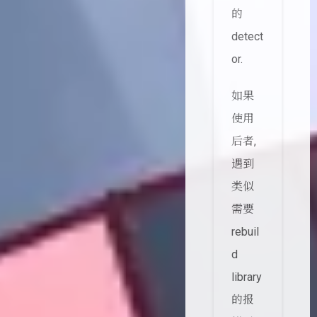
的
detect
or.
如果
使用
后者,
遇到
类似
需要
rebuil
d
library
的报