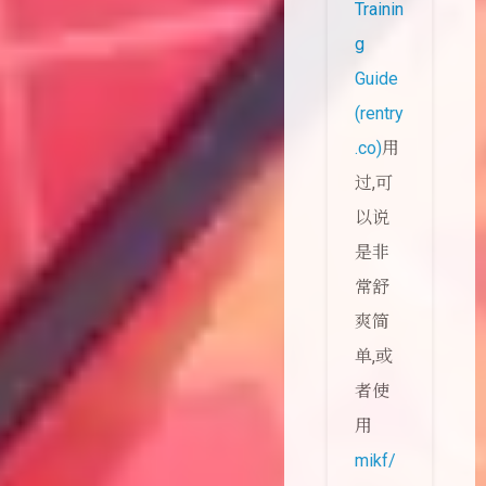
Trainin
g
Guide
(rentry
.co)
用
过,可
以说
是非
常舒
爽简
单,或
者使
用
mikf/