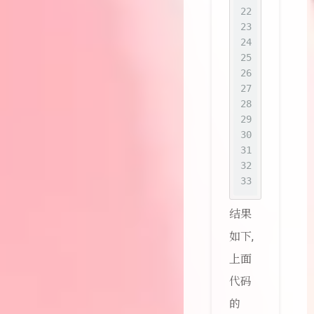
22
for
 
23
        
24
25
    cv2.
26
    cv2.
27
    cv2.
28
29
30
if
 __nam
31
    dete
32
33
    )
结果
如下,
上面
代码
的