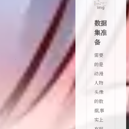
img
数据
集准
备
需要
的是
动漫
人物
头像
的数
据,事
实上