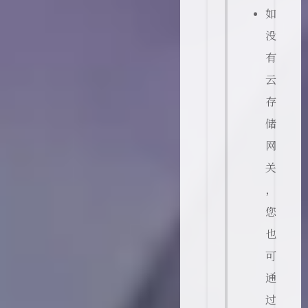
如
没
有
云
存
储
网
关
，
您
也
可
通
过