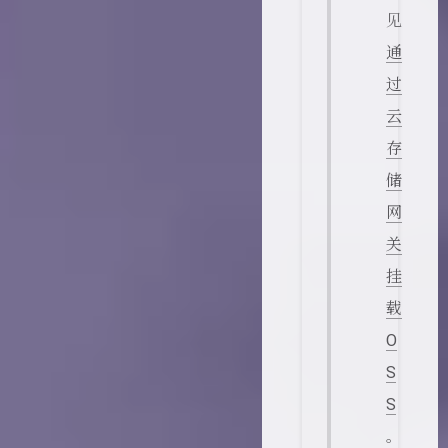
见
通
过
云
存
储
网
关
挂
载
O
S
S
。