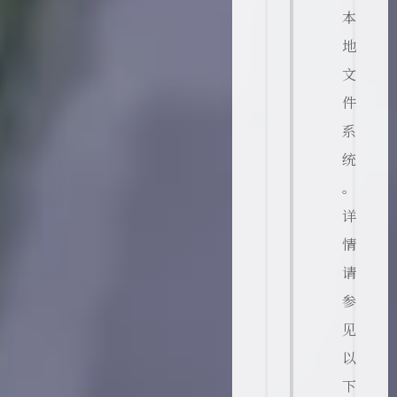
本
地
文
件
系
统
。
详
情
请
参
见
以
下