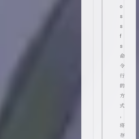
o
s
s
f
s
命
令
行
的
方
式
，
将
存