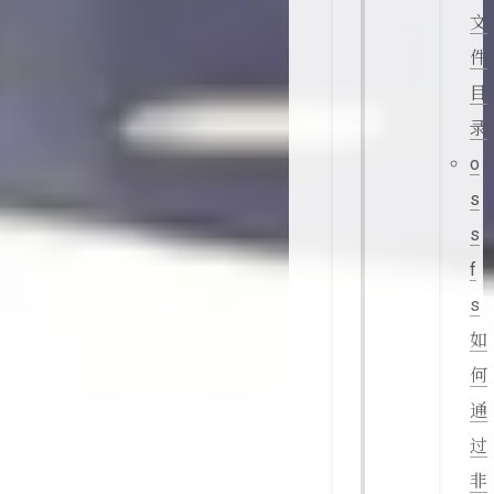
文
件
目
录
o
s
s
f
s
如
何
通
过
非