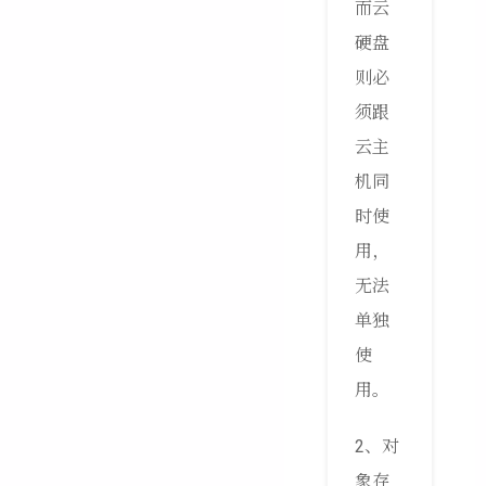
而云
硬盘
则必
须跟
云主
机同
时使
用，
无法
单独
使
用。
2、对
象存