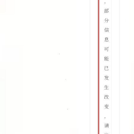
，
部
分
信
息
可
能
已
发
生
改
变
，
请