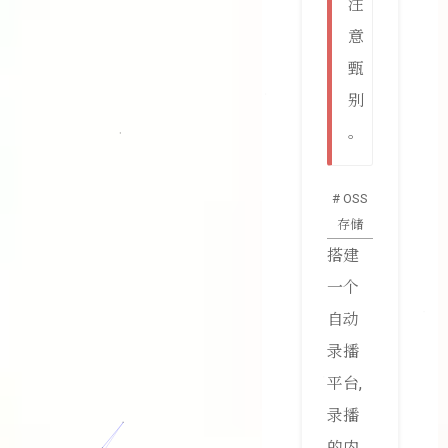
注
意
甄
别
。
# OSS
存储
搭建
一个
自动
录播
平台,
录播
的内