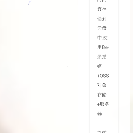
容存
储到
云盘
中.使
用B站
录播
姬
+OSS
对象
存储
+服务
器
之前