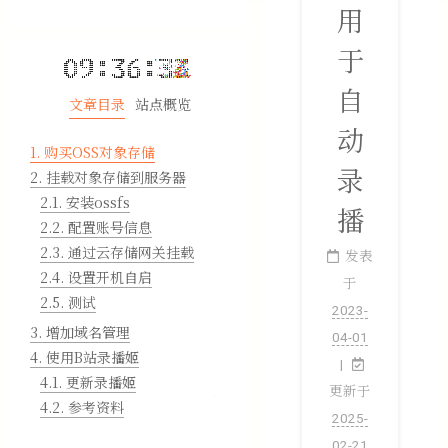
用
于
自
文章目录
站点概览
动
1.
购买OSS对象存储
录
2.
挂载对象存储到服务器
2.1.
安装ossfs
播
2.2.
配置账号信息
2.3.
通过云存储网关挂载
发表
2.4.
设置开机自启
于
2.5.
测试
2023-
3.
增加域名管理
04-01
4.
使用B站录播姬
4.1.
更新录播姬
更新于
4.2.
参考资料
2025-
02-21