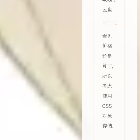
云盘
看见
价格
还是
算了,
所以
考虑
使用
OSS
对象
存储.