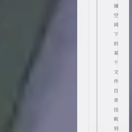
储
空
间
下
的
某
个
文
件
目
录
挂
载
到