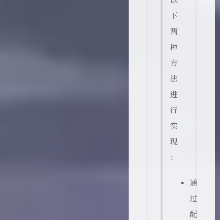
以
下
两
种
方
法
进
行
实
现
：
通
过
配