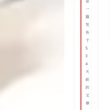
是
一
篇
发
布
于
5
3
4
天
前
的
文
章