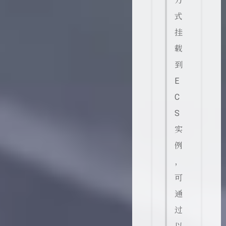
方
式
挂
载
到
E
C
S
实
例
，
可
通
过