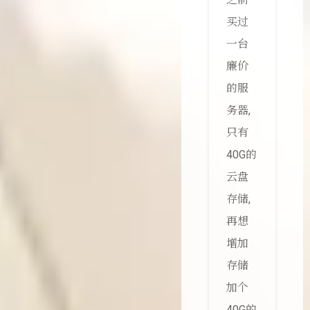
买过
一台
廉价
的服
务器,
只有
40G的
云盘
存储,
再想
增加
存储
加个
40G的