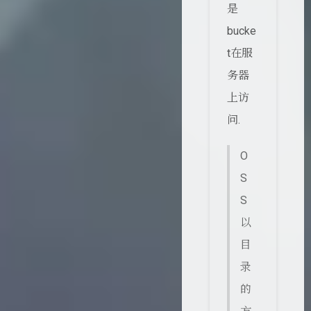
是
bucke
t在服
务器
上访
问.
O
S
S
以
目
录
的