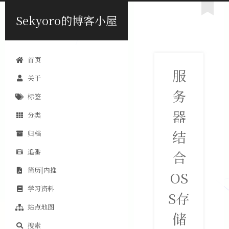
Sekyoro的博客小屋
首页
服
关于
务
标签
器
分类
结
归档
追番
合
简历|内推
OS
学习资料
S存
站点地图
储
搜索