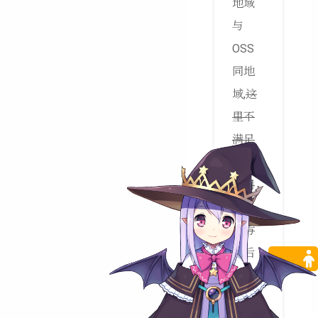
地域
与
OSS
同地
域,
这
里不
满足
所以
采用
第二
种方
法
后
面发
现如