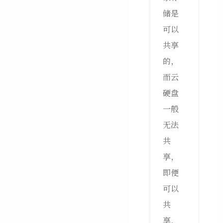
储是
可以
共享
的，
而云
硬盘
一般
无法
共
享，
即便
可以
共
享，