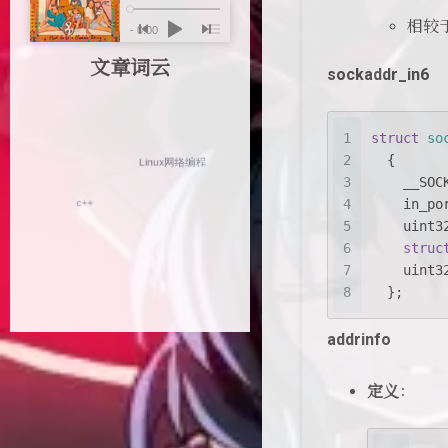
相较
文章词云
sockaddr_in6
1
struct
so
2
  {
3
    __SOC
4
in_po
5
uint3
6
struc
7
uint3
8
  };
addrinfo
定义
：