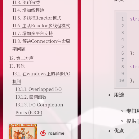
11.3.
Buffer类
11.4.
增加线程池
11.5.
多线程Reactor模式
1
str
11.6.
主从Reactor多线程模式
2
11.7.
增加多平台支持
3
4
11.8.
解决Connection生命周
5
期问题
6
};
12.
第三方库
7
13.
其他
8
str
13.1.
在windows上的异步I/O
9
10
};
机制
13.1.1.
Overlapped I/O
用途
：
13.1.2.
回调函数
13.1.3.
I/O Completion
专门
Ports (IOCP)
提供
优点
：