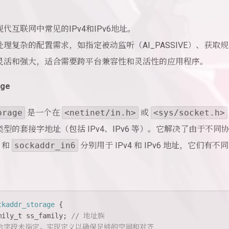
代互联网中常见的IPv4和IPv6地址。
处理复杂的配置需求，如指定被动监听（AI_PASSIVE）、获取
灵活和强大，适合需要跨平台兼容性和灵活性的应用程序。
age
orage
是一个在
<netinet/in.h>
或
<sys/socket.h>
型的套接字地址（包括 IPv4、IPv6 等）。它解决了由于
和
sockaddr_in6
分别用于 IPv4 和 IPv6 地址，它们有
ckaddr_storage
 {
mily_t
 ss_family; 
// 地址族
其余字段未指定，实现定义以确保足够的空间和对齐