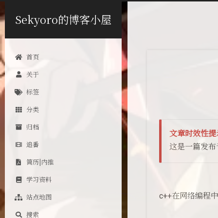
Sekyoro的博客小屋
首页
关于
标签
分类
归档
文章时效性提
追番
这是一篇发布
简历|内推
学习资料
c++在网络编程中
站点地图
搜索