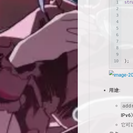
1
str
2
3
4
5
6
7
8
9
10
};
用途
：
add
IP
它可