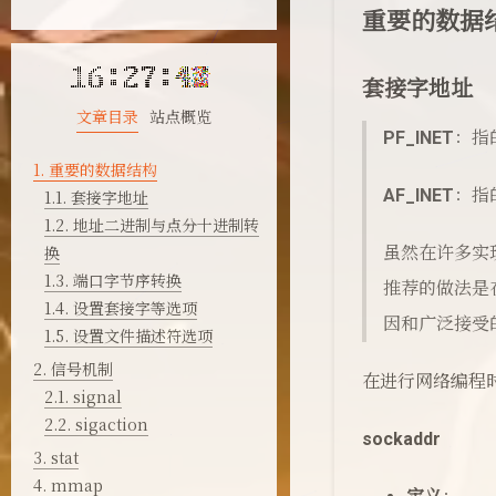
重要的数据
套接字地址
文章目录
站点概览
PF_INET
：指的
1.
重要的数据结构
AF_INET
：指的
1.1.
套接字地址
1.2.
地址二进制与点分十进制转
换
虽然在许多实
1.3.
端口字节序转换
推荐的做法是
1.4.
设置套接字等选项
因和广泛接受
1.5.
设置文件描述符选项
2.
信号机制
在进行网络编程
2.1.
signal
2.2.
sigaction
sockaddr
3.
stat
4.
mmap