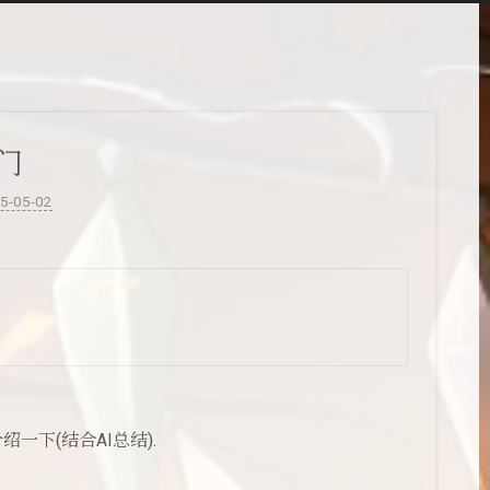
门
5-05-02
绍一下(结合AI总结).