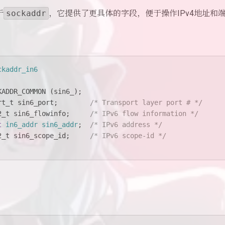
于
sockaddr
，它提供了更具体的字段，便于操作IPv4地址和
ckaddr_in6
KADDR_COMMON (sin6_);
rt_t
 sin6_port;	
/* Transport layer port # */
2_t
 sin6_flowinfo;	
/* IPv6 flow information */
t
in6_addr
sin6_addr
;
/* IPv6 address */
2_t
 sin6_scope_id;	
/* IPv6 scope-id */