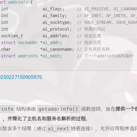
uct
addrinfo
 {
int
              ai_flags;     
// AI_PASSIVE, AI_CANONN
int
              ai_family;    
// AF_INET, AF_INET6, AF
int
              ai_socktype;  
// SOCK_STREAM, SOCK_DGR
int
              ai_protocol;  
// 使用的协议
socklen_t
        ai_addrlen;   
// 地址长度
struct
sockaddr
 *
ai_addr
;
// 地址信息
char
            *ai_canonname; 
// 主机规范名称
struct
addrinfo
 *
ai_next
;
// 下一个addrinfo结构指针
rinfo
结构体由
getaddrinfo()
函数返回，旨在
提供一个
v6），并简化了主机名和服务名解析的过程
。
以包含多个结果（通过
ai_next
链表连接），允许应用程序选