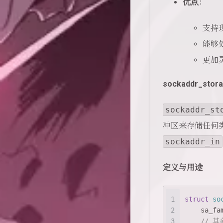
优点
：
支持现
能够
更加
sockaddr_stor
sockaddr_st
冲区来存储任何类
sockaddr_in
定义与用途
1
struct
so
2
sa_fa
3
// 