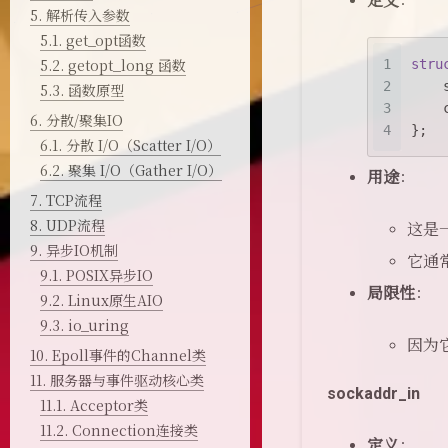
定义
：
5.
解析传入参数
5.1.
get_opt函数
5.2.
getopt_long 函数
1
stru
2
5.3.
函数原型
3
6.
分散/聚集IO
4
};
6.1.
分散 I/O（Scatter I/O）
6.2.
聚集 I/O（Gather I/O）
用途
：
7.
TCP流程
8.
UDP流程
这是
9.
异步IO机制
它通
9.1.
POSIX异步IO
局限性
：
9.2.
Linux原生AIO
9.3.
io_uring
因为
10.
Epoll事件的Channel类
11.
服务器与事件驱动核心类
sockaddr_in
11.1.
Acceptor类
11.2.
Connection连接类
定义
：