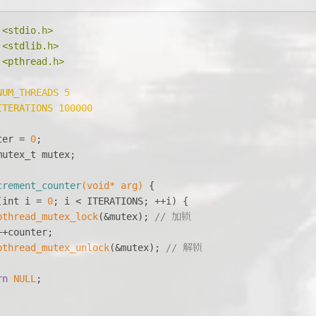
<stdio.h>
<stdlib.h>
<pthread.h>
NUM_THREADS 5
ITERATIONS 100000
ter = 
0
;
mutex_t
 mutex;
crement_counter
(
void
* arg)
{
(
int
 i = 
0
; i < ITERATIONS; ++i) {
pthread_mutex_lock
(&mutex); 
// 加锁
++counter;
pthread_mutex_unlock
(&mutex); 
// 解锁
rn
NULL
;