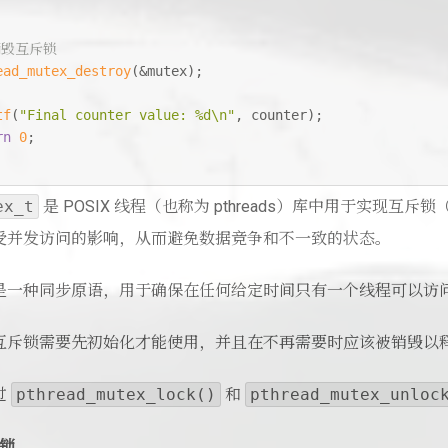
销毁互斥锁
ead_mutex_destroy
(&mutex);
tf
(
"Final counter value: %d\n"
, counter);
rn
0
;
ex_t
是 POSIX 线程（也称为 pthreads）库中用于实现互
受并发访问的影响，从而避免数据竞争和不一致的状态。
是一种同步原语，用于确保在任何给定时间只有一个线程可以访
互斥锁需要先初始化才能使用，并且在不再需要时应该被销毁以
过
pthread_mutex_lock()
和
pthread_mutex_unloc
锁