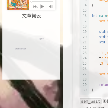
14
}
15
文章词云
16
int
main
17
sem_
18
19
std:
20
std:
21
std:
22
23
    t
1.
j
24
    t
2.
j
25
    t
3.
j
26
27
sem_
28
29
retu
30
}
​
sem_wait
函