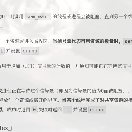
为0，则调用
sem_wait
的线程或进程会被阻塞，直到另一个
止。
”一个资源或进入临界区。
当信号量代表可用资源的数量时，
se
-1
并设置
errno
数用于增加（加1）信号量的计数值，并通知可能正在等待该信
或进程正在等待这个信号量（即因为信号量的值为0而被阻塞）
释放”一个资源或离开临界区。
当某个线程完成了对共享资源的
源
。成功时返回
0
,失败时返回
-1
并设置
errno
ex_t