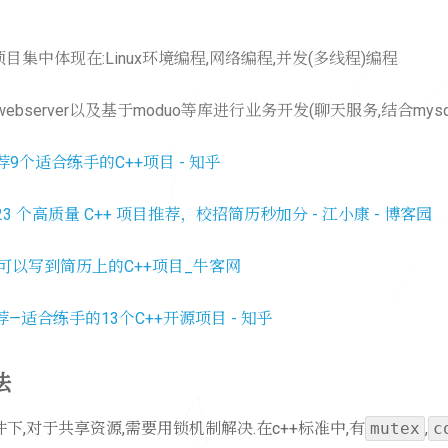
项目集中体现在:Linux环境编程,网络编程,并发(多线程)编程
bserver以及基于moduo等库进行业务开发(聊天服务,结合mysql,
9个适合练手的C++项目 - 知乎
 个高质量 C++ 项目推荐，校招简历秒加分 - 江小康 - 博客园
可以写到简历上的C++项目_牛客网
推荐—适合练手的13个C++开源项目 - 知乎
法
下,对于共享资源,需要用锁机制解决.在c++标准中,有
mutex
,
c