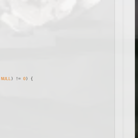
 
NULL
) != 
0
) {