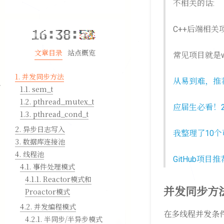
不相关的话:
C++后端相关
文章目录
站点概览
常见项目就是we
1.
并发同步方法
从易到难，推荐
1.1.
sem_t
1.2.
pthread_mutex_t
应届生必看！23
1.3.
pthread_cond_t
2.
异步日志写入
我整理了10个
3.
数据库连接池
4.
线程池
GitHub项目
4.1.
事件处理模式
4.1.1.
Reactor模式和
并发同步方
Proactor模式
4.2.
并发编程模式
在多线程并发条件
4.2.1.
半同步/半异步模式