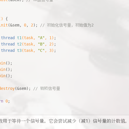
()
{
init
(&sem, 
0
, 
2
); 
// 初始化信号量，初始值为2
:thread 
t1
(task, 
"A"
, 
1
)
;
:thread 
t2
(task, 
"B"
, 
2
)
;
:thread 
t3
(task, 
"C"
, 
3
)
;
oin
();
oin
();
oin
();
destroy
(&sem); 
// 销毁信号量
rn
0
;
数用于等待一个信号量。它会尝试减少（减1）信号量的计数值。