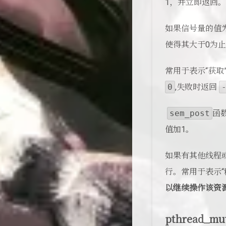
1，并立即返回。
如果信号量的值
使得其大于0为
常用于表示“获取
0
,失败时返回
​
sem_post
函
值加1。
如果有其他线程
行。常用于表示“
以继续操作该资
pthread_mut