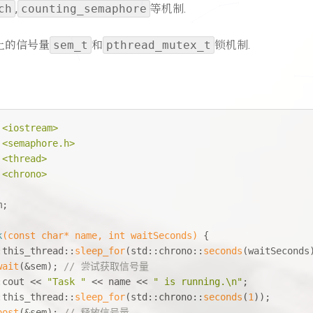
ch
,
counting_semaphore
等机制.
x上的信号量
sem_t
和
pthread_mutex_t
锁机制.
<iostream>
<semaphore.h>
<thread>
<chrono>
m;
k
(
const
char
* name, 
int
 waitSeconds)
{
:this_thread::
sleep_for
(std::chrono::
seconds
(waitSeconds
wait
(&sem); 
// 尝试获取信号量
:cout << 
"Task "
 << name << 
" is running.\n"
;
:this_thread::
sleep_for
(std::chrono::
seconds
(
1
));
post
(&sem); 
// 释放信号量