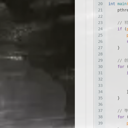
20
int
main
21
pthr
22
23
// 
24
if
 (
25
26
27
    }
28
29
// 
30
for
 
31
32
33
34
        
35
    }
36
37
//
38
for
 
39