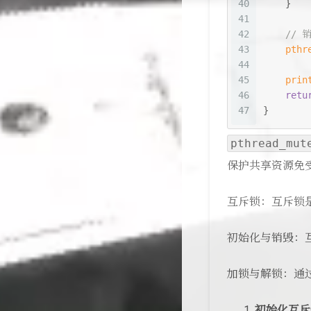
40
    }
41
42
// 
43
pthr
44
45
prin
46
retu
47
}
pthread_mut
保护共享资源免
互斥锁：互斥锁
初始化与销毁：
加锁与解锁：通
初始化互斥