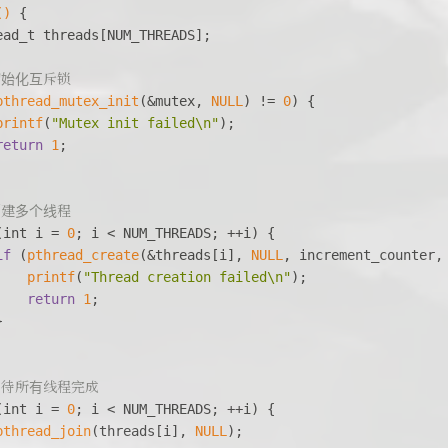
()
{
ead_t
 threads[NUM_THREADS];
初始化互斥锁
pthread_mutex_init
(&mutex, 
NULL
) != 
0
) {
printf
(
"Mutex init failed\n"
);
return
1
;
创建多个线程
(
int
 i = 
0
; i < NUM_THREADS; ++i) {
if
 (
pthread_create
(&threads[i], 
NULL
, increment_counter,
printf
(
"Thread creation failed\n"
);
return
1
;
}
 等待所有线程完成
(
int
 i = 
0
; i < NUM_THREADS; ++i) {
pthread_join
(threads[i], 
NULL
);