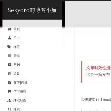
Sekyoro的博客小屋
首页
关于
标签
分类
归档
文章时效性提
追番
这是一篇发布
简历|内推
学习资料
经典的C++ Lin
站点地图
搜索