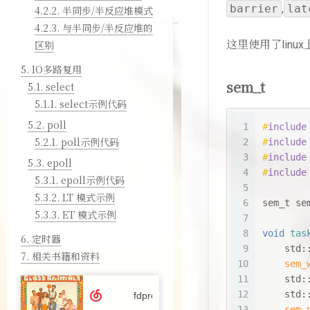
barrier
,
lat
4.2.2.
半同步/半反应堆模式
4.2.3.
与半同步/半反应堆的
区别
这里使用了linu
5.
IO多路复用
sem_t
5.1.
select
5.1.1.
select示例代码
5.2.
poll
1
#
include
5.2.1.
poll示例代码
2
#
include
3
#
include
5.3.
epoll
4
#
include
5.3.1.
epoll示例代码
5
5.3.2.
LT 模式示例
6
sem_t
 se
5.3.3.
ET 模式示例
7
8
void
tas
6.
定时器
9
    std:
7.
相关书籍和资料
10
sem_
11
    std:
12
    std:
13
sem_