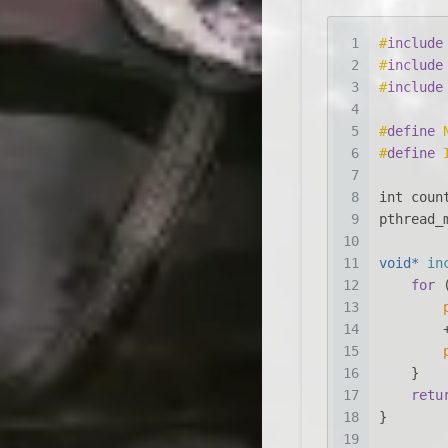
1
#
include
2
#
include
3
#
include
4
5
#
define
 
6
#
define
 
7
8
int
 coun
9
pthread_
10
11
void
* 
in
12
for
 
13
14
        
15
16
    }
17
retu
18
}
19