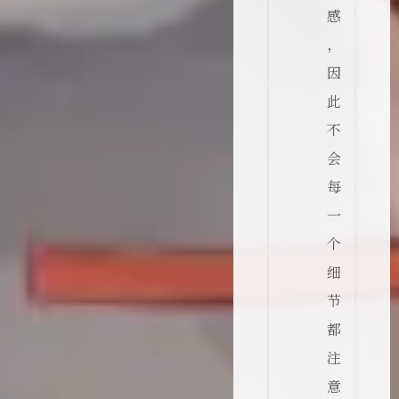
感
，
因
此
不
会
每
一
个
细
节
都
注
意