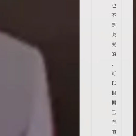
也
不
是
突
变
的
，
可
以
根
据
已
有
的