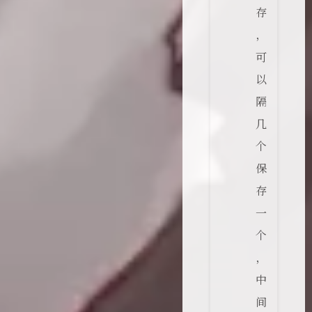
存
，
可
以
隔
几
个
保
存
一
个
，
中
间