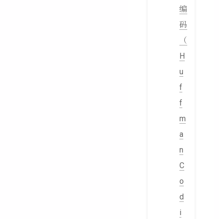
编
码
（
H
u
f
f
m
a
n
C
o
d
i