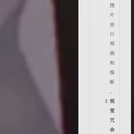
图
片
进
行
预
测
和
推
断
。
视
觉
冗
余