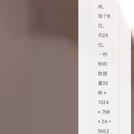
成，
每个8
位，
共24
位。
一秒
钟的
数据
量30
帧 ×
1024
× 768
× 24 =
566,2