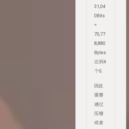
31,04
0Bits
=
70,77
8,880
Bytes
达到4
个G.
因此
需要
通过
压缩
或者