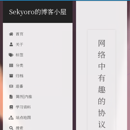
Sekyoro的博客小屋
首页
网
关于
络
标签
中
分类
有
归档
追番
趣
简历|内推
的
学习资料
协
站点地图
议
搜索