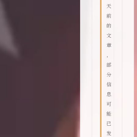
天
前
的
文
章
，
部
分
信
息
可
能
已
发