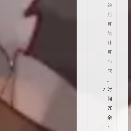
的
用
算
法
计
算
出
来
。
时
间
冗
余
：