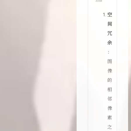
空
间
冗
余
：
图
像
的
相
邻
像
素
之