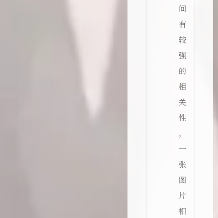
间
有
较
强
的
相
关
性
，
一
张
图
片
相