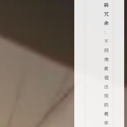
码
冗
余
：
不
同
像
素
值
出
现
的
概
率