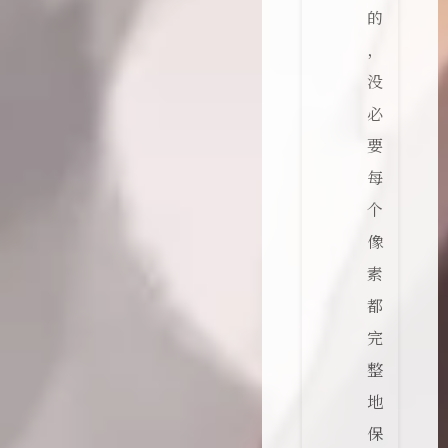
的
，
没
必
要
每
个
像
素
都
完
整
地
保