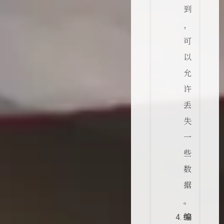
到
，
可
以
允
许
丢
失
一
些
数
据
。
编