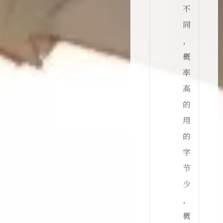
不
同
，
概
率
高
的
用
的
字
节
少
，
概