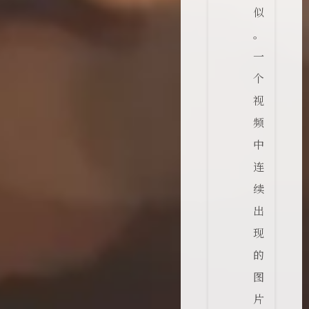
似
。
一
个
视
频
中
连
续
出
现
的
图
片