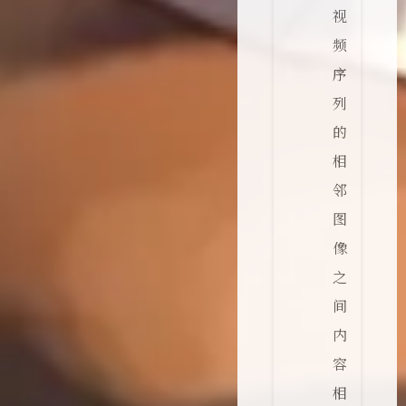
视
频
序
列
的
相
邻
图
像
之
间
内
容
相