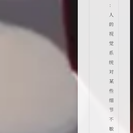
：
人
的
视
觉
系
统
对
某
些
细
节
不
敏