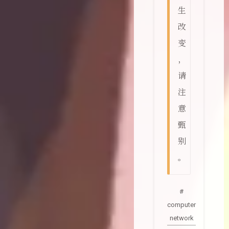
生
改
变
，
请
注
意
甄
别
。
#
computer
network