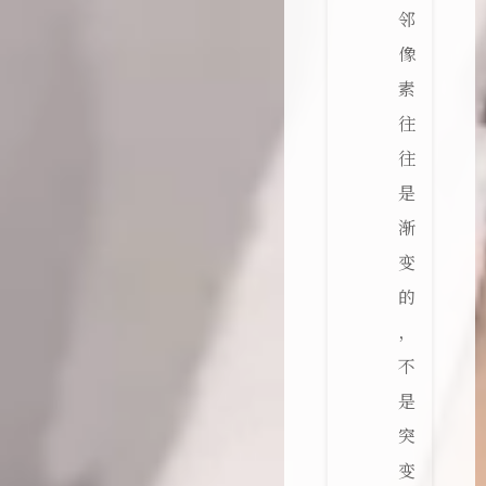
邻
像
素
往
往
是
渐
变
的
，
不
是
突
变