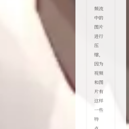
频流
中的
图片
进行
压
缩，
因为
视频
和图
片有
这样
一些
特
点。