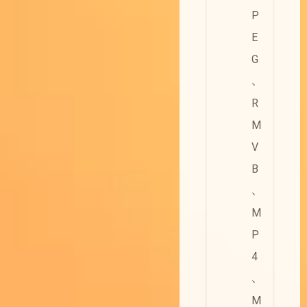
P
E
G
、
R
M
V
B
、
M
P
4
、
M