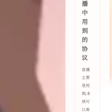
播
中
用
到
的
协
议
直播
主要
是视
频,本
质可
以看