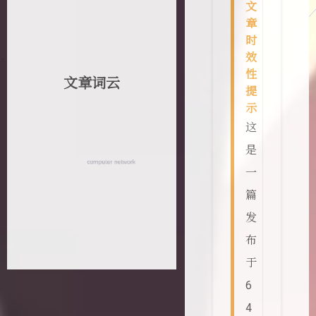
文
章
时
效
性
文章词云
提
示
这
是
一
篇
发
布
于
6
4