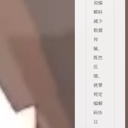
说编
解码
减少
数据
传
输，
既然
压
缩，
就要
规定
编解
码协
议