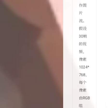
作图
片
流。
假设
30帧
的视
频，
像素
1024*
768，
每个
像素
由RGB
组