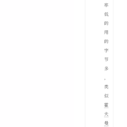
率
低
的
用
的
字
节
多
，
类
似
霍
夫
曼