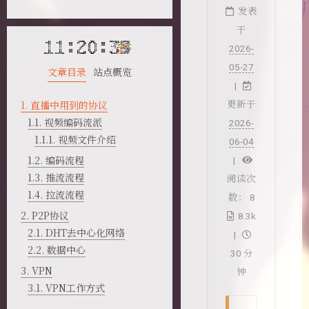
发表
于
2026-
05-27
文章目录
站点概览
1.
直播中用到的协议
更新于
1.1.
视频编码流派
2026-
1.1.1.
视频文件介绍
06-04
1.2.
编码流程
1.3.
推流流程
阅读次
1.4.
拉流流程
数：
8
2.
P2P协议
8.3k
2.1.
DHT去中心化网络
2.2.
数据中心
30 分
3.
VPN
钟
3.1.
VPN工作方式