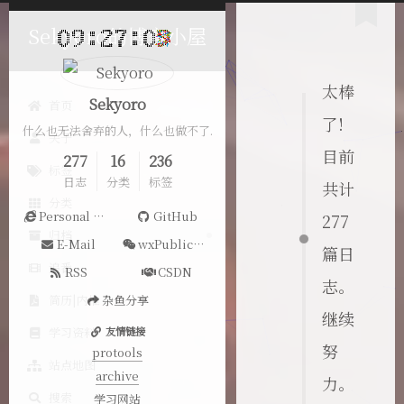
Sekyoro的博客小屋
太棒
Sekyoro
首页
了!
什么也无法舍弃的人，什么也做不了.
关于
目前
277
16
236
标签
日志
分类
标签
共计
分类
Personal Website
GitHub
277
归档
E-Mail
wxPublicAccount
篇日
追番
RSS
CSDN
志。
简历|内推
杂鱼分享
继续
学习资料
友情链接
努
protools
站点地图
archive
力。
搜索
学习网站