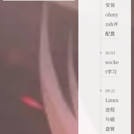
安装
ohmy
zsh并
配置
10-03
socke
t学习
09-21
Linux
进程
与磁
盘管