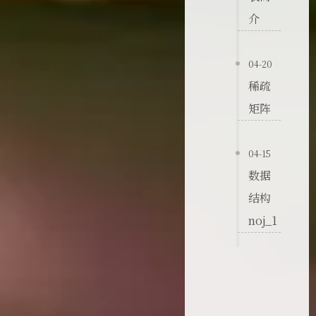
介
04-20
稀疏
矩阵
04-15
数据
结构
noj_1