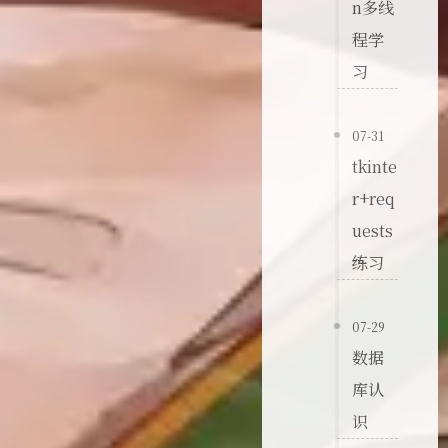
n多线
程学
习
07-31
tkinte
r+req
uests
练习
07-29
数据
库认
识