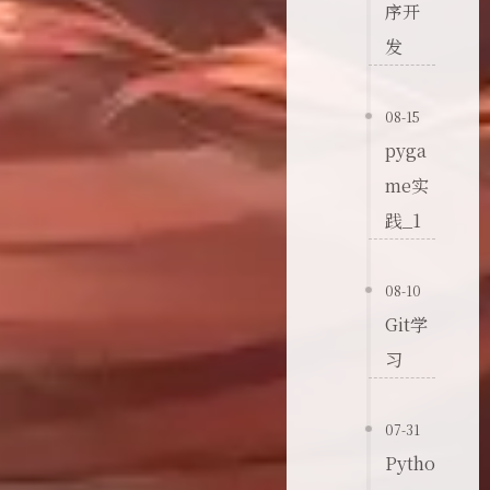
序开
发
08-15
pyga
me实
践_1
08-10
Git学
习
07-31
Pytho