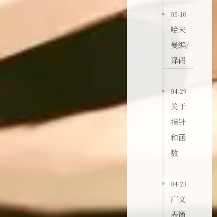
05-10
哈夫
曼编/
译码
04-29
关于
指针
和函
数
04-23
广义
表简