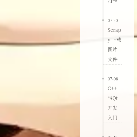
打卡
07-20
Scrap
y 下载
图片
文件
07-08
C++
与Qt
开发
入门