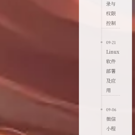
录与
权限
控制
09-21
Linux
软件
部署
及应
用
09-06
微信
小程