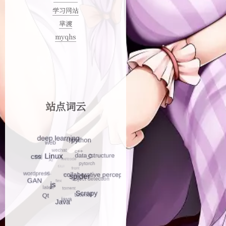
学习网站
芈渡
myqhs
站点词云