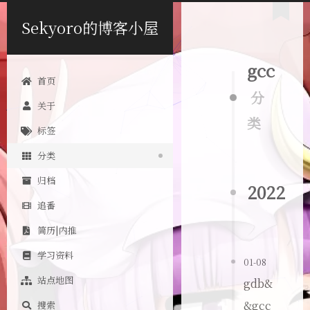
Sekyoro的博客小屋
gcc
首页
分
关于
类
标签
分类
归档
2022
追番
简历|内推
学习资料
01-08
站点地图
gdb&
&gcc
搜索