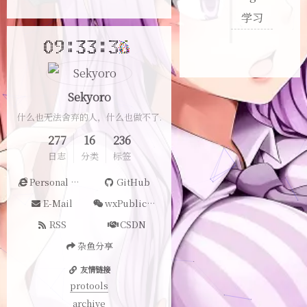
学习
Sekyoro
什么也无法舍弃的人，什么也做不了.
277
16
236
日志
分类
标签
Personal Website
GitHub
E-Mail
wxPublicAccount
RSS
CSDN
杂鱼分享
友情链接
protools
archive