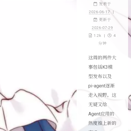
发表于
2026-06-17
更新于
2026-07-29
1.2k
4
分钟
这周的两件大
事包括K3模
型发布以及
pi-agent逐渐
走入视野。这
无疑又给
Agent应用的
热度推上新的