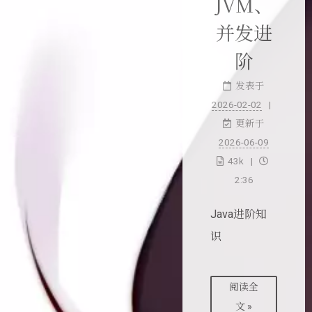
JVM、
并发进
阶
发表于
2026-02-02
更新于
2026-06-09
43k
2:36
Java进阶知
识
阅读全
文 »