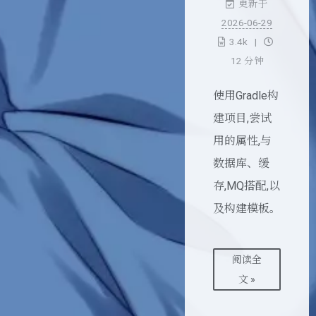
更新于
2026-06-29
3.4k
12 分钟
使用Gradle构
建项目,尝试
用的属性,与
数据库、缓
存,MQ搭配,以
及构建模板。
阅读全
文 »