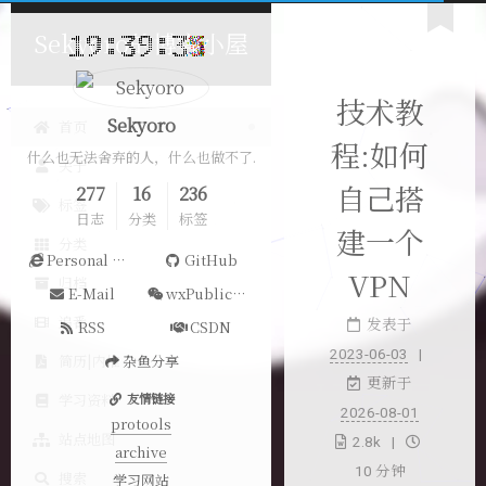
Sekyoro的博客小屋
技术教
Sekyoro
首页
程:如何
什么也无法舍弃的人，什么也做不了.
关于
自己搭
277
16
236
标签
日志
分类
标签
建一个
分类
Personal Website
GitHub
VPN
归档
E-Mail
wxPublicAccount
追番
发表于
RSS
CSDN
2023-06-03
简历|内推
杂鱼分享
更新于
学习资料
友情链接
2026-08-01
protools
站点地图
2.8k
archive
10 分钟
搜索
学习网站