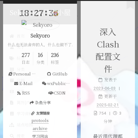
Sekyoro的博客小屋
深入
Sekyoro
首页
Clash
什么也无法舍弃的人，什么也做不了.
关于
配置文
277
16
236
标签
日志
分类
标签
件
分类
Personal Website
GitHub
归档
发表于
E-Mail
wxPublicAccount
2023-06-03
追番
RSS
CSDN
更新于
简历|内推
杂鱼分享
2025-02-21
学习资料
友情链接
754
3
protools
分钟
站点地图
archive
搜索
学习网站
最近用代理都