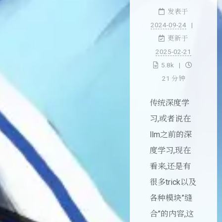
发表于
2024-09-24
更新于
2025-02-21
5.8k
21 分钟
传统深度学
习,或者说在
llm之前的深
度学习,现在
看来,还是有
很多trick以及
各种模块”缝
合”的内容,这