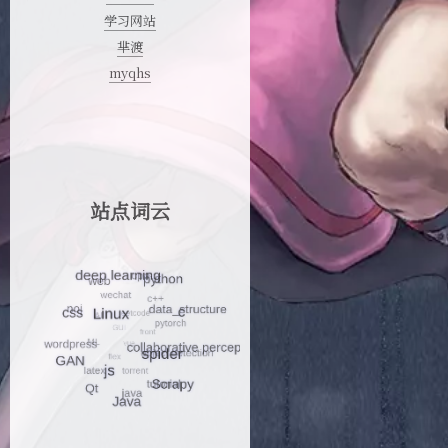
学习网站
芈渡
myqhs
站点词云