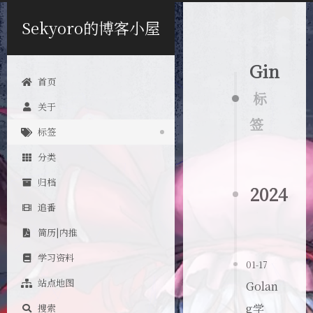
Sekyoro的博客小屋
Gin
首页
标
关于
签
标签
分类
归档
2024
追番
简历|内推
学习资料
01-17
站点地图
Golan
g学
搜索