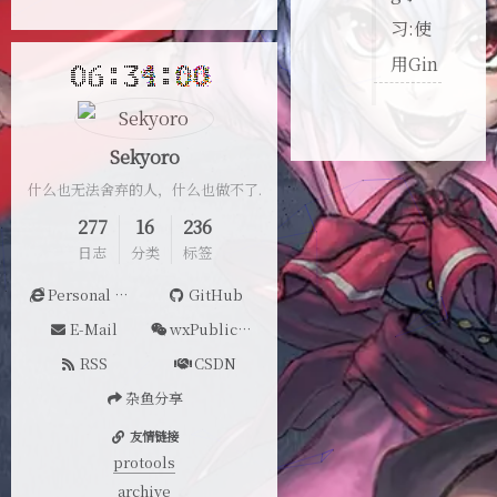
习:使
用Gin
Sekyoro
什么也无法舍弃的人，什么也做不了.
277
16
236
日志
分类
标签
Personal Website
GitHub
E-Mail
wxPublicAccount
RSS
CSDN
杂鱼分享
友情链接
protools
archive