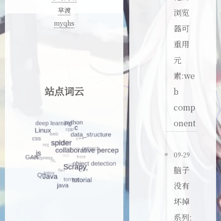
芈渡
浏览
myqhs
器可
重用
元
素:we
站点词云
b
comp
onent
09-29
脑子
没有
坏掉
系列: