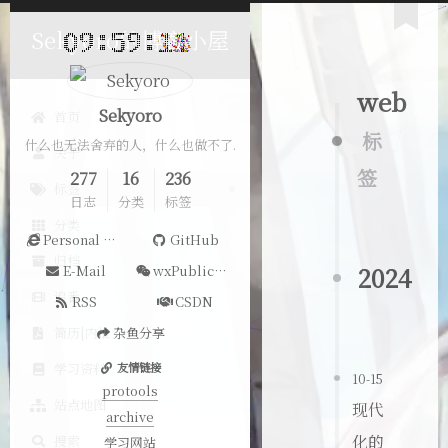
Sekyoro的博客小屋
web
Sekyoro
首页
标
什么也无法舍弃的人，什么也做不了.
关于
签
277
16
236
标签
日志
分类
标签
分类
Personal Website
GitHub
归档
2024
E-Mail
wxPublicAccount
追番
RSS
CSDN
简历|内推
杂鱼分享
学习资料
友情链接
10-15
protools
站点地图
现代
archive
化的
搜索
学习网站