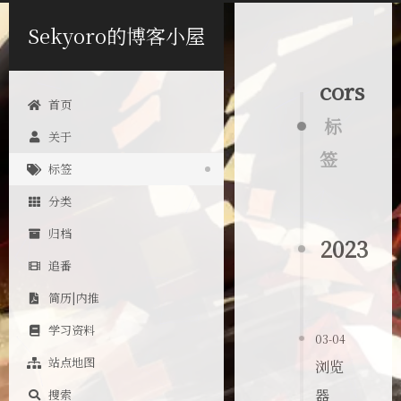
Sekyoro的博客小屋
cors
首页
标
关于
签
标签
分类
归档
2023
追番
简历|内推
学习资料
03-04
站点地图
浏览
器
搜索