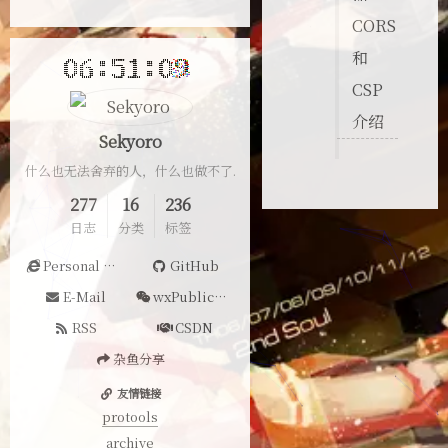
CORS
和
CSP
介绍
Sekyoro
什么也无法舍弃的人，什么也做不了.
277
16
236
日志
分类
标签
Personal Website
GitHub
E-Mail
wxPublicAccount
RSS
CSDN
杂鱼分享
友情链接
protools
archive