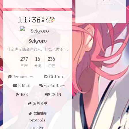
Sekyoro
什么也无法舍弃的人，什么也做不了.
277
16
236
日志
分类
标签
Personal Website
GitHub
E-Mail
wxPublicAccount
RSS
CSDN
杂鱼分享
友情链接
protools
archive