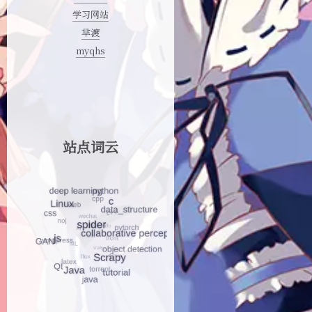
学习网站
芈渡
myqhs
站点词云