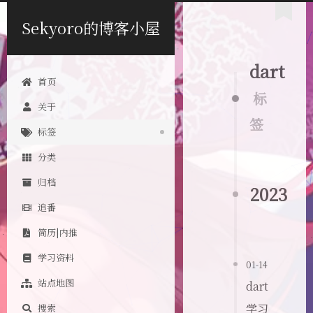
Sekyoro的博客小屋
dart
首页
标
关于
签
标签
分类
归档
2023
追番
简历|内推
学习资料
01-14
站点地图
dart
学习
搜索