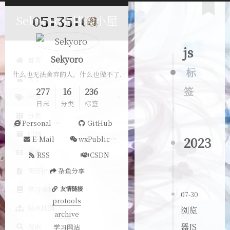
Sekyoro的博客小屋
js
Sekyoro
首页
标
什么也无法舍弃的人，什么也做不了.
关于
签
277
16
236
标签
日志
分类
标签
分类
Personal Website
GitHub
归档
2023
E-Mail
wxPublicAccount
追番
RSS
CSDN
简历|内推
杂鱼分享
学习资料
友情链接
07-30
protools
站点地图
浏览
archive
器JS
搜索
学习网站