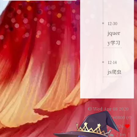
12-30
jquer
y学习
12-14
js爬虫
© Wed Apr 08 2020
08:00:00 GMT+0800 (中
国标准时间) –
2026
Sekyoro
|
2.1m
|