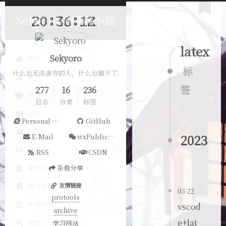
Sekyoro的博客小屋
latex
Sekyoro
首页
标
什么也无法舍弃的人，什么也做不了.
关于
签
277
16
236
标签
日志
分类
标签
分类
Personal Website
GitHub
归档
2023
E-Mail
wxPublicAccount
追番
RSS
CSDN
简历|内推
杂鱼分享
学习资料
友情链接
03-22
protools
站点地图
vscod
archive
e+lat
搜索
学习网站