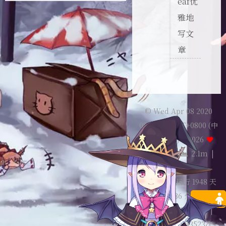
eaf优
雅地
写文
章
© Wed Apr 08 2020
08:00:00 GMT+0800 (中
国标准时间) –
2026
Sekyoro
|
2.1m
|
127:55
本站已安全运行 1948 天
00 小时 36 分 13 秒
总访客数
37001
人
|
总访问量
43523
次