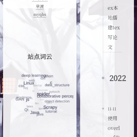
芈渡
ex本
myqhs
地搭
建tex
写论
文
站点词云
2022
11-11
使用
overl