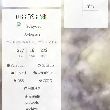
学习
Sekyoro
什么也无法舍弃的人，什么也做不了.
277
16
236
日志
分类
标签
Personal Website
GitHub
E-Mail
wxPublicAccount
RSS
CSDN
杂鱼分享
友情链接
protools
archive