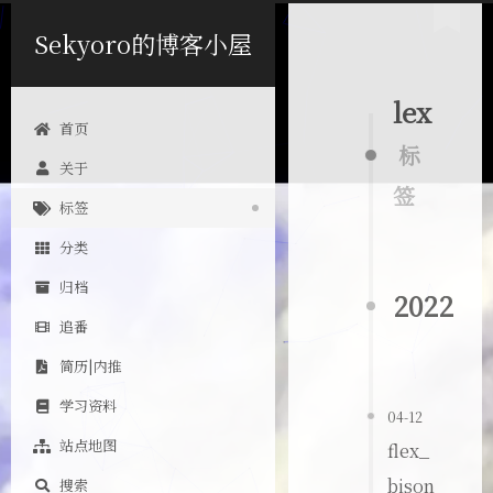
Sekyoro的博客小屋
lex
首页
标
关于
签
标签
分类
归档
2022
追番
简历|内推
学习资料
04-12
站点地图
flex_
bison
搜索