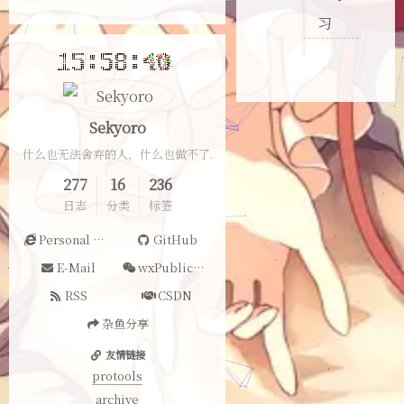
习
Sekyoro
什么也无法舍弃的人，什么也做不了.
277
16
236
日志
分类
标签
Personal Website
GitHub
E-Mail
wxPublicAccount
RSS
CSDN
杂鱼分享
友情链接
protools
archive