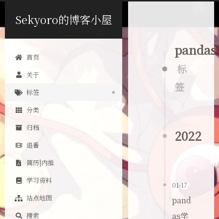
Sekyoro的博客小屋
pandas
首页
标
关于
签
标签
分类
归档
2022
追番
简历|内推
学习资料
01-17
站点地图
pand
as学
搜索