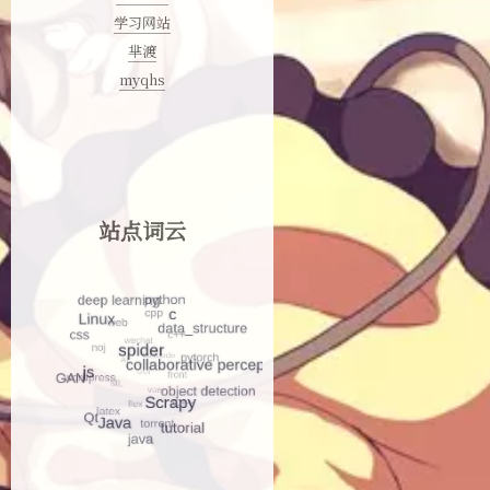
学习网站
芈渡
myqhs
站点词云